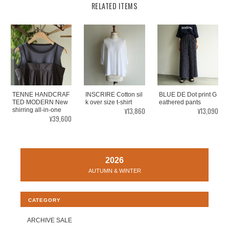
RELATED ITEMS
TENNE HANDCRAF
INSCRIRE Cotton sil
BLUE DE Dot print G
TED MODERN New
k over size t-shirt
eathered pants
¥13,860
¥13,090
shirring all-in-one
¥39,600
2026
AUTUMN & WINTER
CATEGORY
ARCHIVE SALE