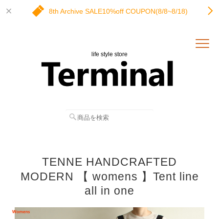
8th Archive SALE10%off COUPON(8/8~8/18)
life style store
TENNE HANDCRAFTED
MODERN 【 womens 】Tent line
all in one