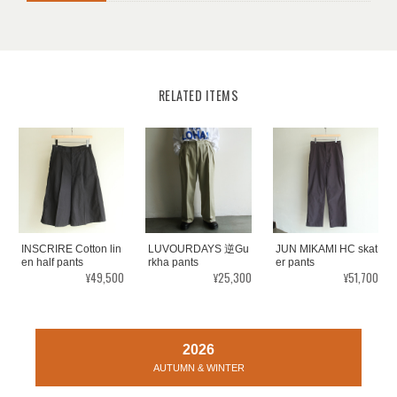
RELATED ITEMS
INSCRIRE Cotton lin
LUVOURDAYS 逆Gu
JUN MIKAMI HC skat
en half pants
rkha pants
er pants
¥49,500
¥25,300
¥51,700
2026
AUTUMN & WINTER