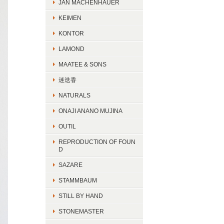
JAN MACHENHAUER
KEIMEN
KONTOR
LAMOND
MAATEE & SONS
迷迭香
NATURALS
ONAJI ANANO MUJINA
OUTIL
REPRODUCTION OF FOUN
D
SAZARE
STAMMBAUM
STILL BY HAND
STONEMASTER