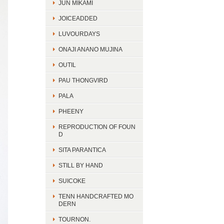
JUN MIKAMI
JOICEADDED
LUVOURDAYS
ONAJI ANANO MUJINA
OUTIL
PAU THONGVIRD
PALA
PHEENY
REPRODUCTION OF FOUN
D
SITA PARANTICA
STILL BY HAND
SUICOKE
TENN HANDCRAFTED MO
DERN
TOURNON.