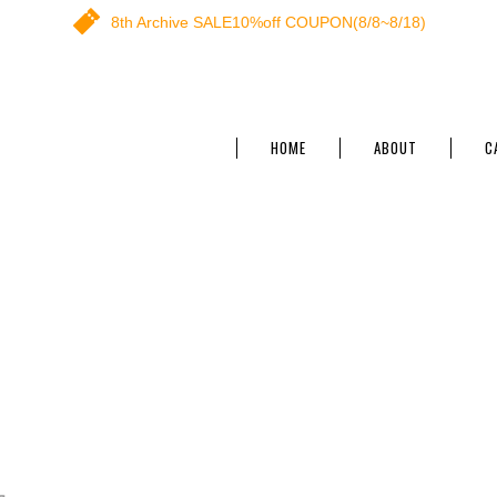
8th Archive SALE10%off COUPON(8/8~8/18)
HOME
ABOUT
C
た。