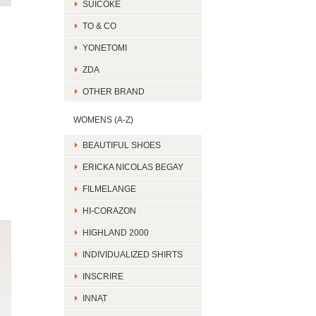
SUICOKE
TO & CO
YONETOMI
ZDA
OTHER BRAND
WOMENS (A-Z)
BEAUTIFUL SHOES
ERICKA NICOLAS BEGAY
FILMELANGE
HI-CORAZON
HIGHLAND 2000
INDIVIDUALIZED SHIRTS
INSCRIRE
INNAT