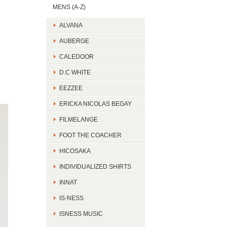
MENS (A-Z)
ALVANA
AUBERGE
CALEDOOR
D.C WHITE
EEZZEE
ERICKA NICOLAS BEGAY
FILMELANGE
FOOT THE COACHER
HICOSAKA
INDIVIDUALIZED SHIRTS
INNAT
IS-NESS
ISNESS MUSIC