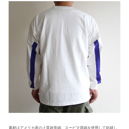
素材はアメリカ産の上質超長綿、スーピマ原綿を使用して紡績し