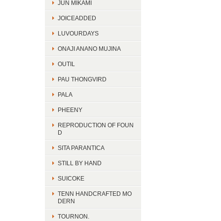
JUN MIKAMI
JOICEADDED
LUVOURDAYS
ONAJI ANANO MUJINA
OUTIL
PAU THONGVIRD
PALA
PHEENY
REPRODUCTION OF FOUN
D
SITA PARANTICA
STILL BY HAND
SUICOKE
TENN HANDCRAFTED MO
DERN
TOURNON.