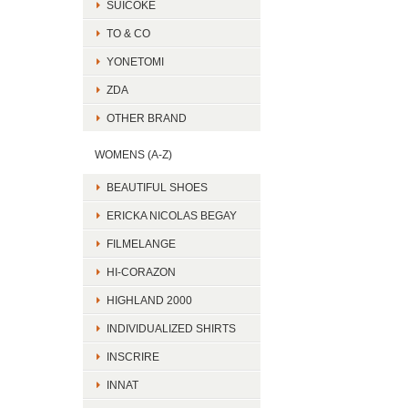
SUICOKE
TO & CO
YONETOMI
ZDA
OTHER BRAND
WOMENS (A-Z)
BEAUTIFUL SHOES
ERICKA NICOLAS BEGAY
FILMELANGE
HI-CORAZON
HIGHLAND 2000
INDIVIDUALIZED SHIRTS
INSCRIRE
INNAT