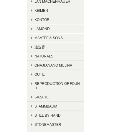
JAN MACHENHAUER
KEIMEN
KONTOR
LAMOND
MAATEE & SONS
迷迭香
NATURALS
ONAJI ANANO MUJINA
OUTIL
REPRODUCTION OF FOUN
D
SAZARE
STAMMBAUM
STILL BY HAND
STONEMASTER