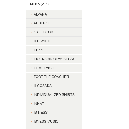
MENS (A-Z)
ALVANA
AUBERGE
CALEDOOR
D.C WHITE
EEZZEE
ERICKA NICOLAS BEGAY
FILMELANGE
FOOT THE COACHER
HICOSAKA
INDIVIDUALIZED SHIRTS
INNAT
IS-NESS
ISNESS MUSIC