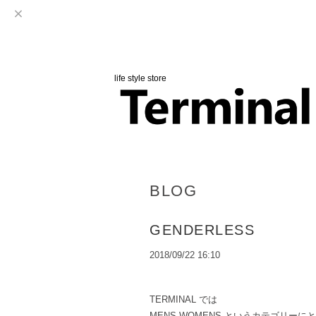
life style store
BLOG
GENDERLESS
2018/09/22 16:10
TERMINAL では
MENS,WOMENS というカテゴリー