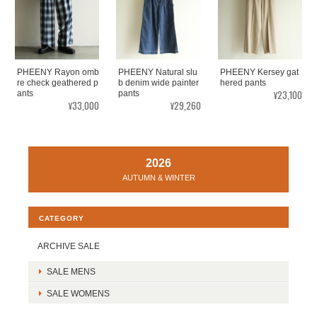
PHEENY Rayon omb
PHEENY Natural slu
PHEENY Kersey gat
re check geathered p
b denim wide painter
hered pants
¥23,100
ants
pants
¥33,000
¥29,260
2026
AUTUMN & WINTER
CATEGORY
ARCHIVE SALE
SALE MENS
SALE WOMENS