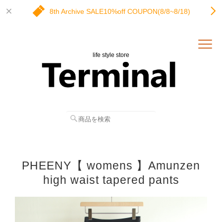
8th Archive SALE10%off COUPON(8/8~8/18)
life style store
PHEENY【 womens 】Amunzen
high waist tapered pants