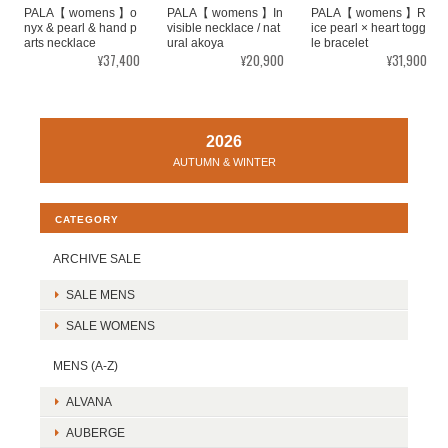
PALA【 womens 】o
PALA【 womens 】In
PALA【 womens 】R
nyx & pearl & hand p
visible necklace / nat
ice pearl × heart togg
arts necklace
ural akoya
le bracelet
¥37,400
¥20,900
¥31,900
2026
AUTUMN & WINTER
CATEGORY
ARCHIVE SALE
SALE MENS
SALE WOMENS
MENS (A-Z)
ALVANA
AUBERGE