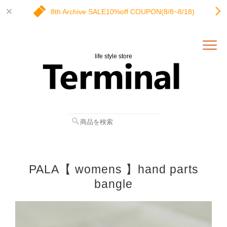
8th Archive SALE10%off COUPON(8/8~8/18)
life style store
PALA【 womens 】hand parts
bangle