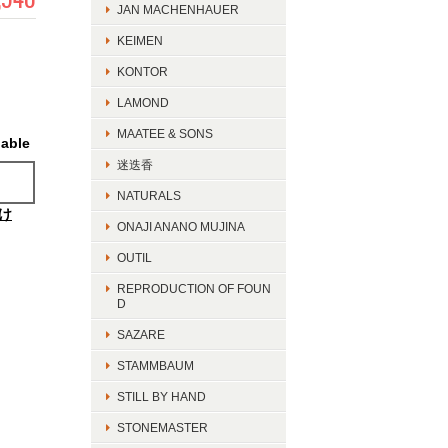
JAN MACHENHAUER
KEIMEN
KONTOR
LAMOND
MAATEE & SONS
lable
迷迭香
NATURALS
け
ONAJI ANANO MUJINA
OUTIL
REPRODUCTION OF FOUN
D
SAZARE
STAMMBAUM
STILL BY HAND
STONEMASTER