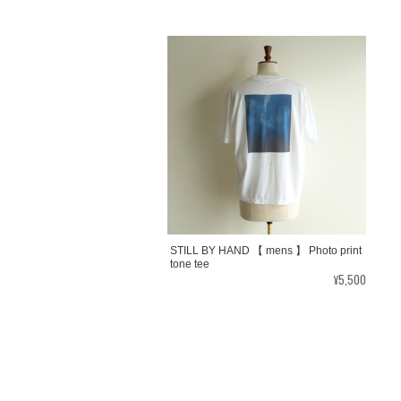
STILL BY HAND 【 mens 】 Photo print
tone tee
¥5,500