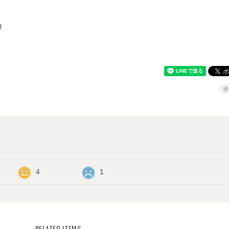
8
通
4
1
RELATED ITEMS