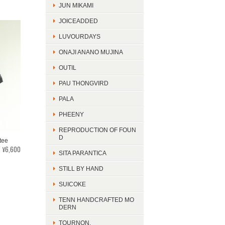
JUN MIKAMI
JOICEADDED
LUVOURDAYS
ONAJI ANANO MUJINA
OUTIL
PAU THONGVIRD
PALA
PHEENY
REPRODUCTION OF FOUN
D
tee
¥6,600
SITA PARANTICA
STILL BY HAND
SUICOKE
TENN HANDCRAFTED MO
DERN
TOURNON.