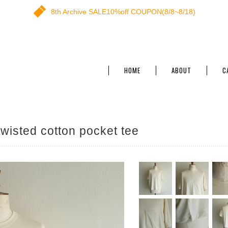
8th Archive SALE10%off COUPON(8/8~8/18)
HOME
ABOUT
C
isted cotton pocket tee