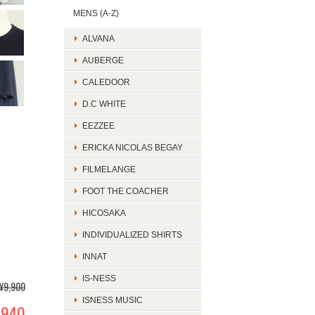
MENS (A-Z)
ALVANA
AUBERGE
CALEDOOR
D.C WHITE
EEZZEE
ERICKA NICOLAS BEGAY
FILMELANGE
FOOT THE COACHER
HICOSAKA
INDIVIDUALIZED SHIRTS
INNAT
IS-NESS
¥9,900
ISNESS MUSIC
,940