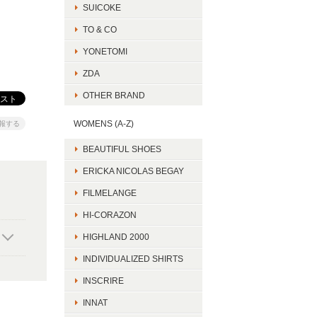
SUICOKE
TO & CO
YONETOMI
ZDA
OTHER BRAND
WOMENS (A-Z)
報する
BEAUTIFUL SHOES
ERICKA NICOLAS BEGAY
FILMELANGE
HI-CORAZON
HIGHLAND 2000
INDIVIDUALIZED SHIRTS
INSCRIRE
INNAT