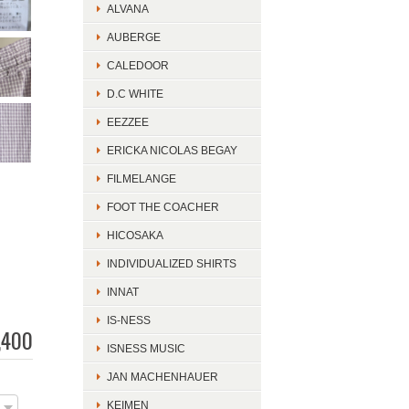
ALVANA
AUBERGE
CALEDOOR
D.C WHITE
EEZZEE
ERICKA NICOLAS BEGAY
FILMELANGE
FOOT THE COACHER
HICOSAKA
INDIVIDUALIZED SHIRTS
INNAT
IS-NESS
,400
ISNESS MUSIC
JAN MACHENHAUER
KEIMEN