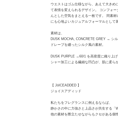
ウエストはゴム仕様ながら、あえて大きめに
て表情を変えられるデザイン。 コンフォー
んとした空気をまとえる一枚です。 同素材
にも心地よいカジュアルフォーマルとして
素材は、
DUSK MOCHA, CONCRETE GREY
ドレープを纏ったシルク風の素材。
DUSK PURPLE →60/1 を高密度に織り上
シャー加工による繊細な凹凸が、肌に柔ら
【 JöICEADDED 】
ジョイスアディッド
私たちをフレグランスに例えるならば、
静かさの中に力強さと上品さが共生する「W
他の素材を際立たせながらもクセがある個性「