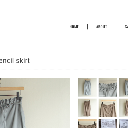
HOME
ABOUT
C
cil skirt