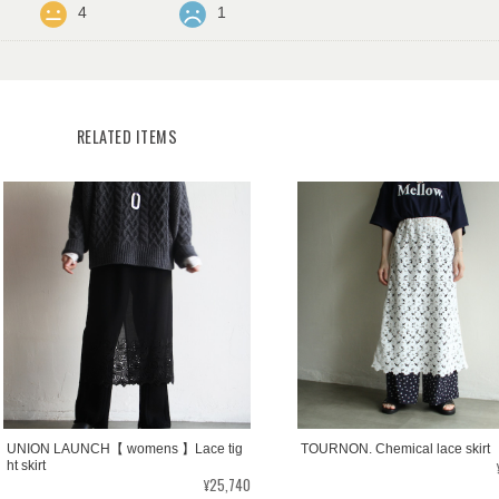
4
1
RELATED ITEMS
UNION LAUNCH【 womens 】Lace tig
TOURNON. Chemical lace skirt
ht skirt
¥25,740