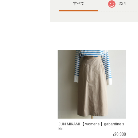
234
すべて
JUN MIKAMI 【 womens 】gabardine s
kirt
¥20,900