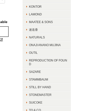
KONTOR
LAMOND
lable
MAATEE & SONS
迷迭香
NATURALS
け
ONAJI ANANO MUJINA
OUTIL
REPRODUCTION OF FOUN
D
SAZARE
STAMMBAUM
STILL BY HAND
STONEMASTER
SUICOKE
TO & CO