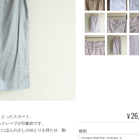
26
¥
まとったスカート。
゙レープが印象的です。
わりにほんの少しのゆとりを持たせ、動
種類