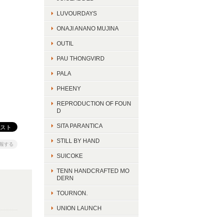
LUVOURDAYS
ONAJI ANANO MUJINA
OUTIL
PAU THONGVIRD
PALA
PHEENY
REPRODUCTION OF FOUN
D
SITA PARANTICA
STILL BY HAND
報する
SUICOKE
TENN HANDCRAFTED MO
DERN
TOURNON.
UNION LAUNCH