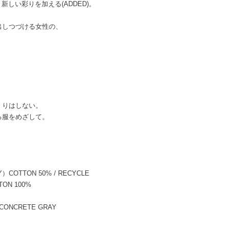
、新しい彩りを加える(ADDED)。
出しつづける女性の、
。
くりはしない。
る服をめざして。
Y）COTTON 50% / RECYCLE
TON 100%
 CONCRETE GRAY