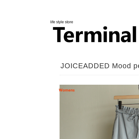
life style store
JOICEADDED Mood pen