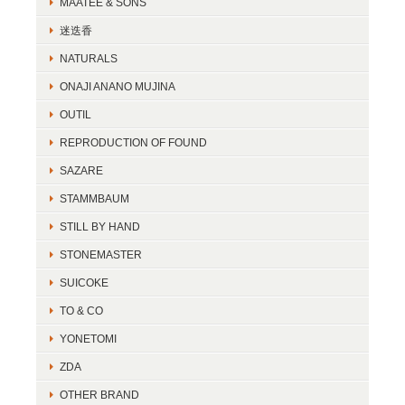
MAATEE & SONS
迷迭香
NATURALS
ONAJI ANANO MUJINA
OUTIL
REPRODUCTION OF FOUND
SAZARE
STAMMBAUM
STILL BY HAND
STONEMASTER
SUICOKE
TO & CO
YONETOMI
ZDA
OTHER BRAND