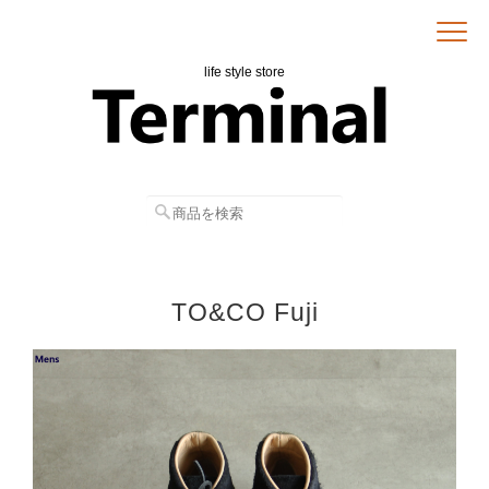
life style store
TO&CO Fuji