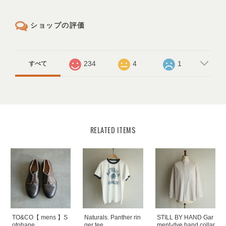
ショップの評価
234
4
1
すべて
RELATED ITEMS
TO&CO【 mens 】S
Naturals. Panther rin
STILL BY HAND Gar
otohane
ger tee
ment-dye band collar