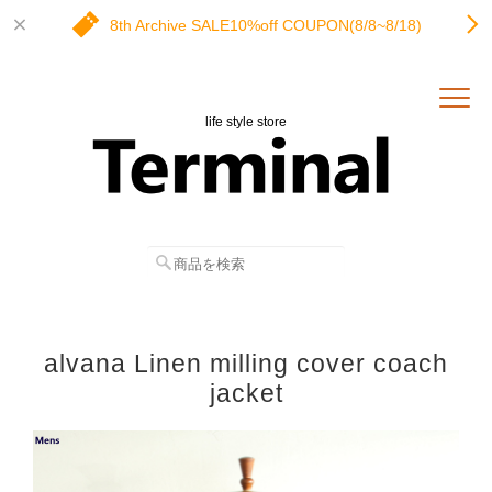
8th Archive SALE10%off COUPON(8/8~8/18)
life style store
alvana Linen milling cover coach
jacket