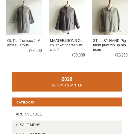
OUTIL【 unisex 】M
MAATEE&SONS Coa
STILL BY HAND Pig
anteau arbus
ch jacket "parachute
ment print zip up blo
¥99,000
cloth"
uson
¥99,000
¥23,760
2026
AUTUMN & WINTER
CATEGORY
ARCHIVE SALE
SALE MENS