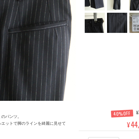
¥
40%OFF
ミのパンツ。
44
¥
ルエットで脚のラインを綺麗に見せて