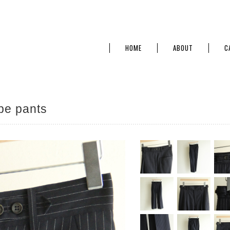
HOME
ABOUT
C
pe pants