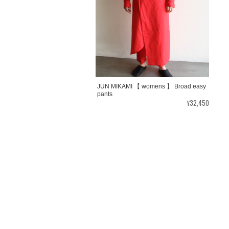
JUN MIKAMI 【 womens 】 Broad easy
pants
¥32,450