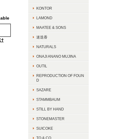
KONTOR
lable
LAMOND
MAATEE & SONS
迷迭香
け
NATURALS
ONAJI ANANO MUJINA
OUTIL
REPRODUCTION OF FOUN
D
SAZARE
STAMMBAUM
STILL BY HAND
STONEMASTER
SUICOKE
TO & CO