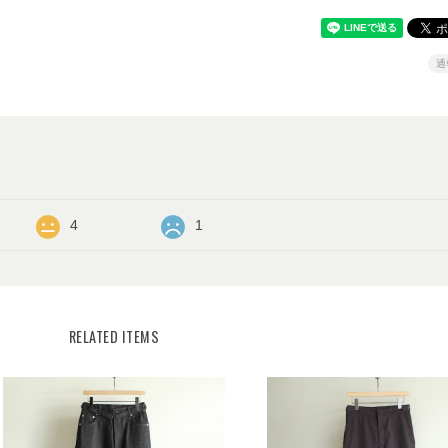
通
4
1
RELATED ITEMS