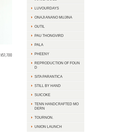
LUVOURDAYS
ONAJI ANANO MUJINA
OUTIL
PAU THONGVIRD
PALA
¥51,700
PHEENY
REPRODUCTION OF FOUN
D
SITA PARANTICA
STILL BY HAND
SUICOKE
TENN HANDCRAFTED MO
DERN
TOURNON.
UNION LAUNCH