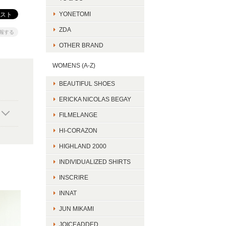
YONETOMI
ZDA
報する
OTHER BRAND
WOMENS (A-Z)
BEAUTIFUL SHOES
ERICKA NICOLAS BEGAY
FILMELANGE
HI-CORAZON
HIGHLAND 2000
INDIVIDUALIZED SHIRTS
INSCRIRE
INNAT
JUN MIKAMI
JOICEADDED