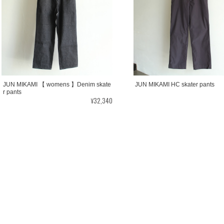
JUN MIKAMI 【 womens 】Denim skate
JUN MIKAMI HC skater pants
r pants
¥32,340