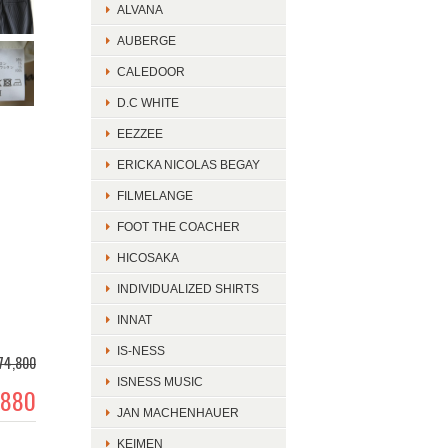
ALVANA
AUBERGE
CALEDOOR
D.C WHITE
EEZZEE
ERICKA NICOLAS BEGAY
FILMELANGE
FOOT THE COACHER
HICOSAKA
INDIVIDUALIZED SHIRTS
INNAT
IS-NESS
74,800
ISNESS MUSIC
,880
JAN MACHENHAUER
KEIMEN