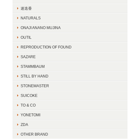
迷迭香
NATURALS
ONAJI ANANO MUJINA
OUTIL
REPRODUCTION OF FOUND
SAZARE
STAMMBAUM
STILL BY HAND
STONEMASTER
SUICOKE
TO & CO
YONETOMI
ZDA
OTHER BRAND