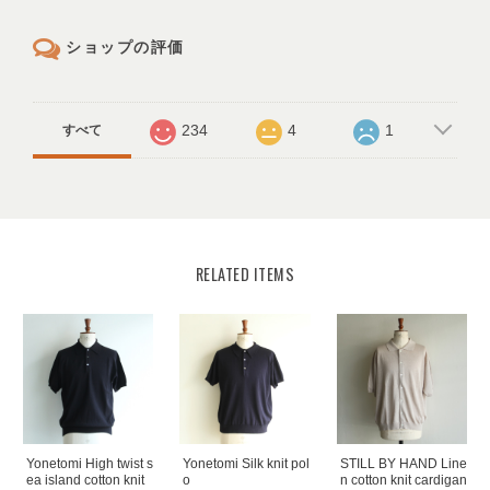
ショップの評価
234
4
1
すべて
RELATED ITEMS
Yonetomi High twist s
Yonetomi Silk knit pol
STILL BY HAND Line
ea island cotton knit
o
n cotton knit cardigan