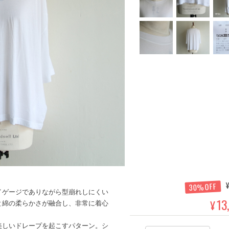
¥
30%OFF
イゲージでありながら型崩れしにくい
13
¥
と綿の柔らかさが融合し、非常に着心
美しいドレープを起こすパターン。シ