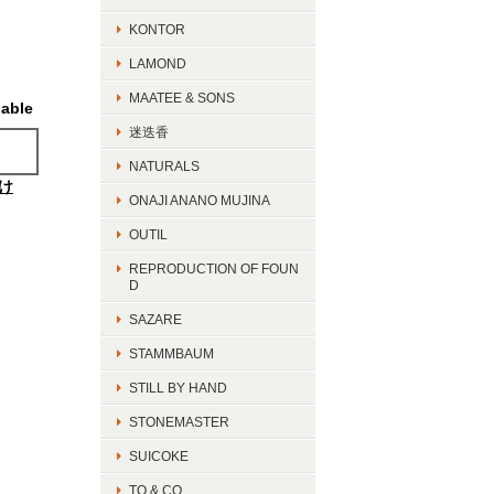
KONTOR
LAMOND
MAATEE & SONS
lable
迷迭香
NATURALS
け
ONAJI ANANO MUJINA
OUTIL
REPRODUCTION OF FOUN
D
SAZARE
STAMMBAUM
STILL BY HAND
STONEMASTER
SUICOKE
TO & CO