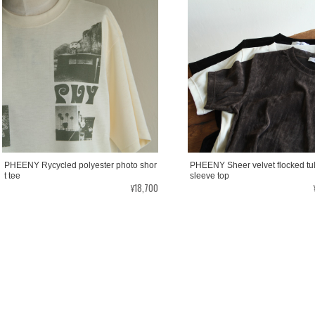
PHEENY Rycycled polyester photo shor
PHEENY Sheer velvet flocked tul
t tee
sleeve top
¥18,700