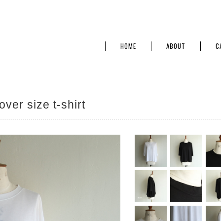
HOME
ABOUT
C
ver size t-shirt