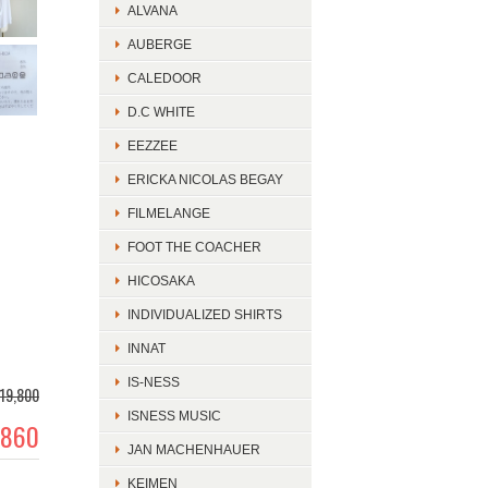
ALVANA
AUBERGE
CALEDOOR
D.C WHITE
EEZZEE
ERICKA NICOLAS BEGAY
FILMELANGE
FOOT THE COACHER
HICOSAKA
INDIVIDUALIZED SHIRTS
INNAT
IS-NESS
19,800
ISNESS MUSIC
,860
JAN MACHENHAUER
KEIMEN