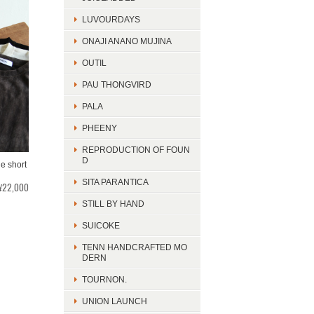
LUVOURDAYS
ONAJI ANANO MUJINA
OUTIL
PAU THONGVIRD
PALA
PHEENY
REPRODUCTION OF FOUN
D
e short
SITA PARANTICA
¥22,000
STILL BY HAND
SUICOKE
TENN HANDCRAFTED MO
DERN
TOURNON.
UNION LAUNCH