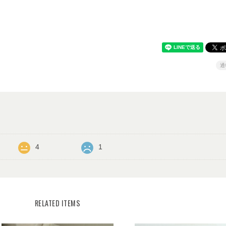
通
4
1
RELATED ITEMS