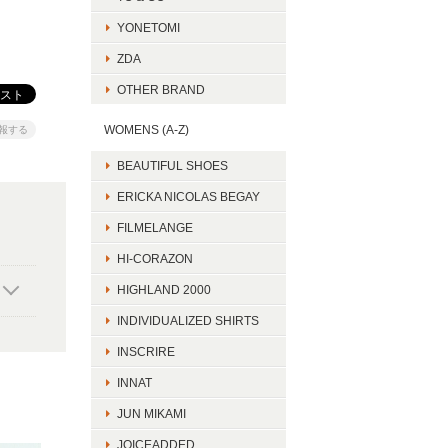
YONETOMI
ZDA
OTHER BRAND
WOMENS (A-Z)
報する
BEAUTIFUL SHOES
ERICKA NICOLAS BEGAY
FILMELANGE
HI-CORAZON
HIGHLAND 2000
INDIVIDUALIZED SHIRTS
INSCRIRE
INNAT
JUN MIKAMI
JOICEADDED