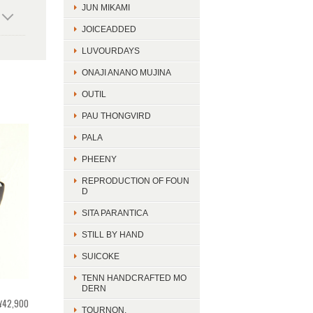
JUN MIKAMI
JOICEADDED
LUVOURDAYS
ONAJI ANANO MUJINA
OUTIL
PAU THONGVIRD
PALA
PHEENY
REPRODUCTION OF FOUN
D
SITA PARANTICA
STILL BY HAND
SUICOKE
TENN HANDCRAFTED MO
DERN
¥42,900
TOURNON.