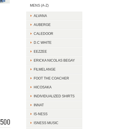
MENS (A-Z)
ALVANA
AUBERGE
CALEDOOR
D.C WHITE
EEZZEE
ERICKA NICOLAS BEGAY
FILMELANGE
FOOT THE COACHER
HICOSAKA
INDIVIDUALIZED SHIRTS
INNAT
IS-NESS
,500
ISNESS MUSIC