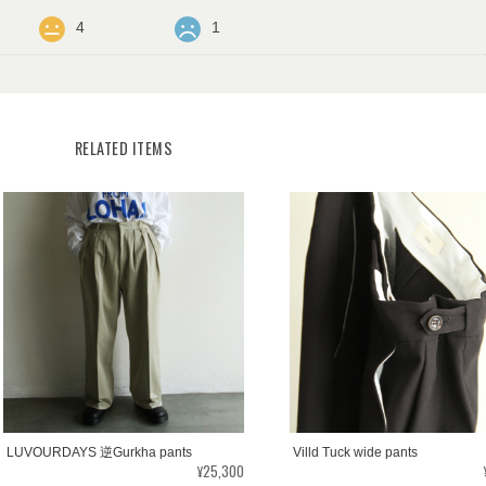
4
1
RELATED ITEMS
LUVOURDAYS 逆Gurkha pants
Villd Tuck wide pants
¥25,300