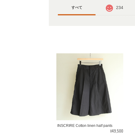
234
すべて
INSCRIRE Cotton linen half pants
¥49,500