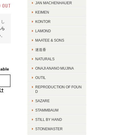
JAN MACHENHAUER
D OUT
KEIMEN
まし
KONTOR
ちら
LAMOND
い。
MAATEE & SONS
迷迭香
NATURALS
ONAJI ANANO MUJINA
lable
OUTIL
REPRODUCTION OF FOUN
け
D
SAZARE
STAMMBAUM
STILL BY HAND
STONEMASTER