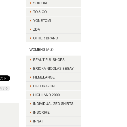
SUICOKE
TO & CO
YONETOMI
ZDA
OTHER BRAND
WOMENS (A-Z)
BEAUTIFUL SHOES
ERICKA NICOLAS BEGAY
FILMELANGE
HI-CORAZON
報する
HIGHLAND 2000
INDIVIDUALIZED SHIRTS
INSCRIRE
INNAT