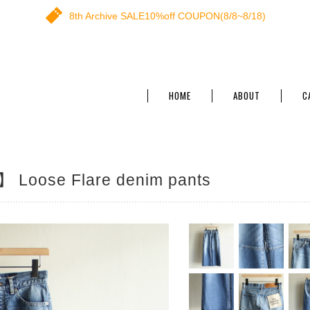
8th Archive SALE10%off COUPON(8/8~8/18)
HOME
ABOUT
C
Loose Flare denim pants