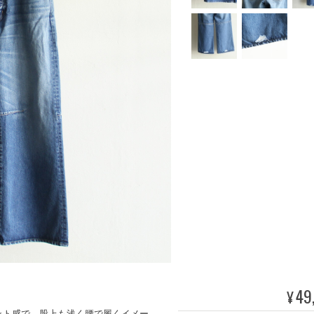
49
¥
ット感で、股上も浅く腰で履くイメー