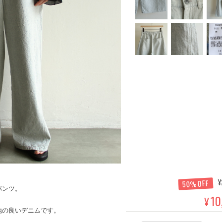
¥
50%OFF
パンツ。
10
¥
地の良いデニムです。