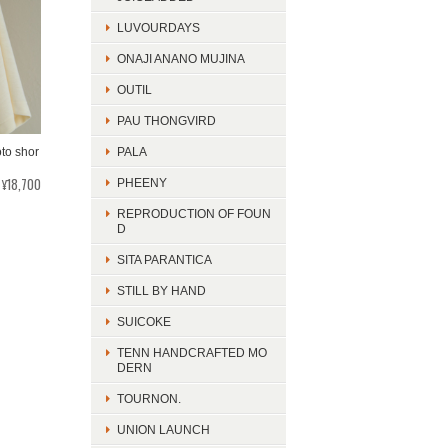
LUVOURDAYS
ONAJI ANANO MUJINA
OUTIL
PAU THONGVIRD
to shor
PALA
¥18,700
PHEENY
REPRODUCTION OF FOUN
D
SITA PARANTICA
STILL BY HAND
SUICOKE
TENN HANDCRAFTED MO
DERN
TOURNON.
UNION LAUNCH