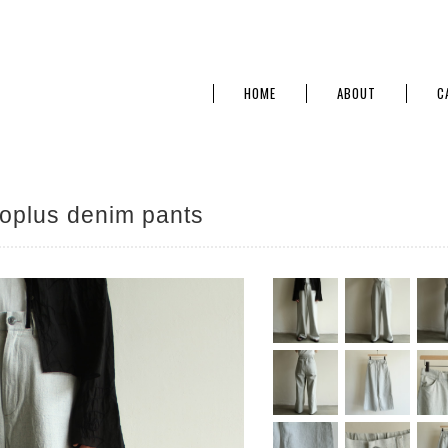
HOME
ABOUT
C
lus denim pants