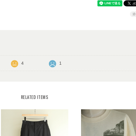
通
4
1
RELATED ITEMS