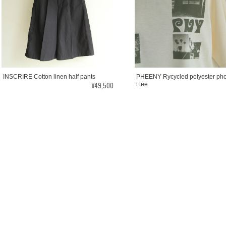
INSCRIRE Cotton linen half pants
PHEENY Rycycled polyester pho
¥49,500
t tee