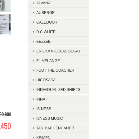
ALVANA
AUBERGE
CALEDOOR
D.C WHITE
EEZZEE
ERICKA NICOLAS BEGAY
FILMELANGE
FOOT THE COACHER
HICOSAKA
INDIVIDUALIZED SHIRTS
INNAT
IS-NESS
20,900
ISNESS MUSIC
,450
JAN MACHENHAUER
KEIMEN