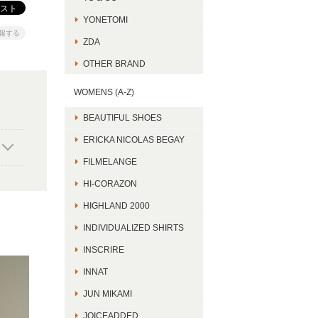
YONETOMI
報する
ZDA
OTHER BRAND
WOMENS (A-Z)
BEAUTIFUL SHOES
ERICKA NICOLAS BEGAY
FILMELANGE
HI-CORAZON
HIGHLAND 2000
INDIVIDUALIZED SHIRTS
INSCRIRE
INNAT
JUN MIKAMI
JOICEADDED