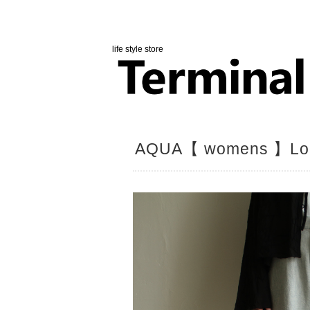
life style store
AQUA【 womens 】Loop