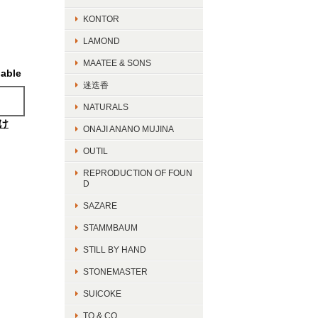
KONTOR
LAMOND
MAATEE & SONS
lable
迷迭香
NATURALS
け
ONAJI ANANO MUJINA
OUTIL
REPRODUCTION OF FOUN
D
SAZARE
STAMMBAUM
STILL BY HAND
STONEMASTER
SUICOKE
TO & CO